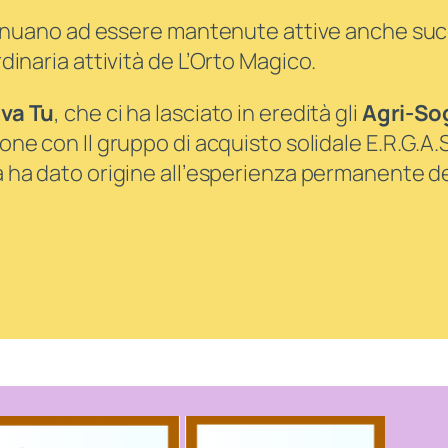
ontinuano ad essere mantenute attive anche su
dinaria attività de L’Orto Magico.
va Tu
, che ci ha lasciato in eredità gli
Agri-So
sione con Il gruppo di acquisto solidale E.R.G.A.
 ha dato origine all’
esperienza permanente
d