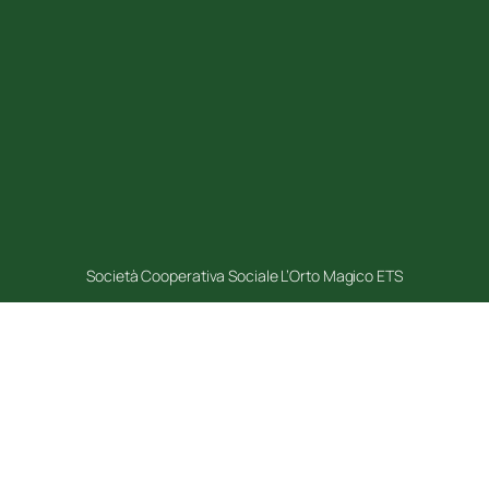
Società Cooperativa Sociale L’Orto Magico ETS
P.Iva
10766891005
codice fiscale
10766891005
albo cooperative sociali
A202978
rea
1255132