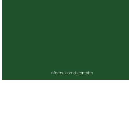
Informazioni di contatto
sede legale
via Val Brembana 1, Roma
sede operativa
via della Cesarina 280, Roma
telefono
+39 389 555 73 28
mail
info@ortomagico.net
pec
ortomagico@pec.it